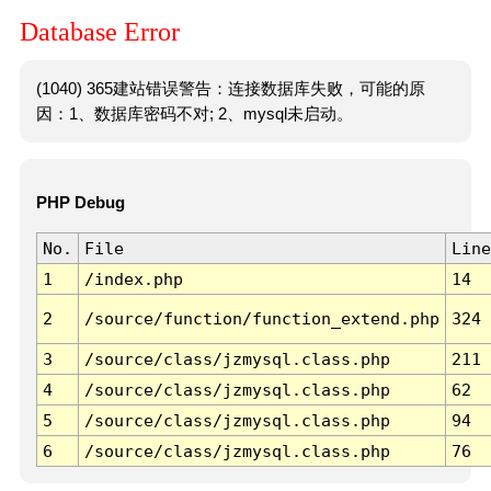
Database Error
(1040) 365建站错误警告：连接数据库失败，可能的原
因：1、数据库密码不对; 2、mysql未启动。
PHP Debug
No.
File
Line
1
/index.php
14
2
/source/function/function_extend.php
324
3
/source/class/jzmysql.class.php
211
4
/source/class/jzmysql.class.php
62
5
/source/class/jzmysql.class.php
94
6
/source/class/jzmysql.class.php
76