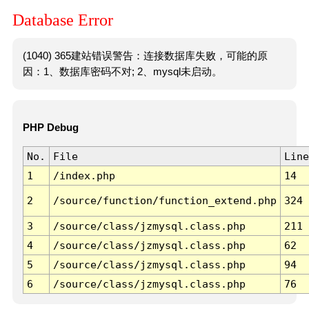
Database Error
(1040) 365建站错误警告：连接数据库失败，可能的原
因：1、数据库密码不对; 2、mysql未启动。
PHP Debug
No.
File
Line
1
/index.php
14
2
/source/function/function_extend.php
324
3
/source/class/jzmysql.class.php
211
4
/source/class/jzmysql.class.php
62
5
/source/class/jzmysql.class.php
94
6
/source/class/jzmysql.class.php
76