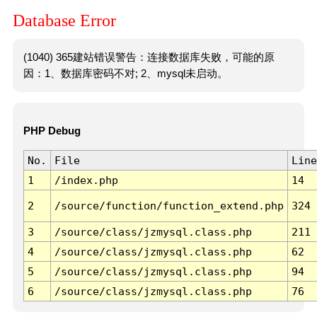
Database Error
(1040) 365建站错误警告：连接数据库失败，可能的原
因：1、数据库密码不对; 2、mysql未启动。
PHP Debug
No.
File
Line
1
/index.php
14
2
/source/function/function_extend.php
324
3
/source/class/jzmysql.class.php
211
4
/source/class/jzmysql.class.php
62
5
/source/class/jzmysql.class.php
94
6
/source/class/jzmysql.class.php
76