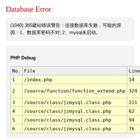
Database Error
(1040) 365建站错误警告：连接数据库失败，可能的原
因：1、数据库密码不对; 2、mysql未启动。
PHP Debug
No.
File
Line
1
/index.php
14
2
/source/function/function_extend.php
324
3
/source/class/jzmysql.class.php
211
4
/source/class/jzmysql.class.php
62
5
/source/class/jzmysql.class.php
94
6
/source/class/jzmysql.class.php
76