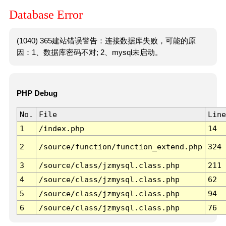
Database Error
(1040) 365建站错误警告：连接数据库失败，可能的原
因：1、数据库密码不对; 2、mysql未启动。
PHP Debug
No.
File
Line
1
/index.php
14
2
/source/function/function_extend.php
324
3
/source/class/jzmysql.class.php
211
4
/source/class/jzmysql.class.php
62
5
/source/class/jzmysql.class.php
94
6
/source/class/jzmysql.class.php
76