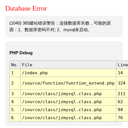
Database Error
(1040) 365建站错误警告：连接数据库失败，可能的原
因：1、数据库密码不对; 2、mysql未启动。
PHP Debug
No.
File
Line
1
/index.php
14
2
/source/function/function_extend.php
324
3
/source/class/jzmysql.class.php
211
4
/source/class/jzmysql.class.php
62
5
/source/class/jzmysql.class.php
94
6
/source/class/jzmysql.class.php
76