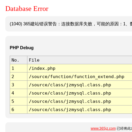
Database Error
(1040) 365建站错误警告：连接数据库失败，可能的原因：1、数
PHP Debug
No.
File
1
/index.php
2
/source/function/function_extend.php
3
/source/class/jzmysql.class.php
4
/source/class/jzmysql.class.php
5
/source/class/jzmysql.class.php
6
/source/class/jzmysql.class.php
www.365jz.com
已经将此