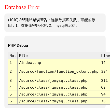
Database Error
(1040) 365建站错误警告：连接数据库失败，可能的原
因：1、数据库密码不对; 2、mysql未启动。
PHP Debug
No.
File
Line
1
/index.php
14
2
/source/function/function_extend.php
324
3
/source/class/jzmysql.class.php
211
4
/source/class/jzmysql.class.php
62
5
/source/class/jzmysql.class.php
94
6
/source/class/jzmysql.class.php
76