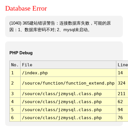
Database Error
(1040) 365建站错误警告：连接数据库失败，可能的原
因：1、数据库密码不对; 2、mysql未启动。
PHP Debug
No.
File
Line
1
/index.php
14
2
/source/function/function_extend.php
324
3
/source/class/jzmysql.class.php
211
4
/source/class/jzmysql.class.php
62
5
/source/class/jzmysql.class.php
94
6
/source/class/jzmysql.class.php
76