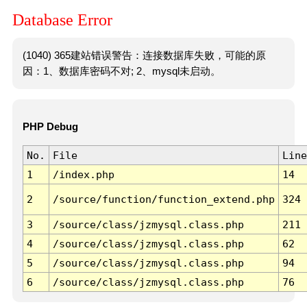
Database Error
(1040) 365建站错误警告：连接数据库失败，可能的原
因：1、数据库密码不对; 2、mysql未启动。
PHP Debug
No.
File
Line
1
/index.php
14
2
/source/function/function_extend.php
324
3
/source/class/jzmysql.class.php
211
4
/source/class/jzmysql.class.php
62
5
/source/class/jzmysql.class.php
94
6
/source/class/jzmysql.class.php
76