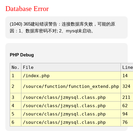
Database Error
(1040) 365建站错误警告：连接数据库失败，可能的原
因：1、数据库密码不对; 2、mysql未启动。
PHP Debug
No.
File
Line
1
/index.php
14
2
/source/function/function_extend.php
324
3
/source/class/jzmysql.class.php
211
4
/source/class/jzmysql.class.php
62
5
/source/class/jzmysql.class.php
94
6
/source/class/jzmysql.class.php
76