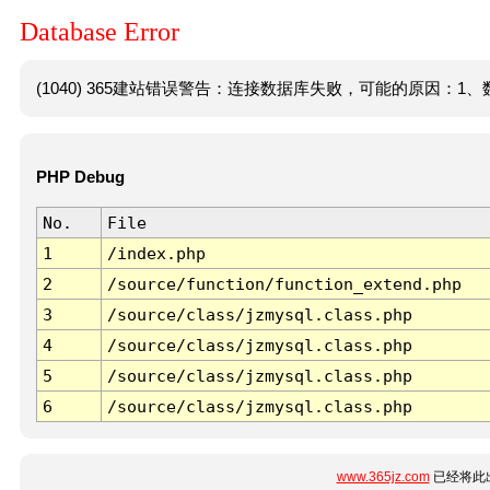
Database Error
(1040) 365建站错误警告：连接数据库失败，可能的原因：1、数
PHP Debug
No.
File
1
/index.php
2
/source/function/function_extend.php
3
/source/class/jzmysql.class.php
4
/source/class/jzmysql.class.php
5
/source/class/jzmysql.class.php
6
/source/class/jzmysql.class.php
www.365jz.com
已经将此