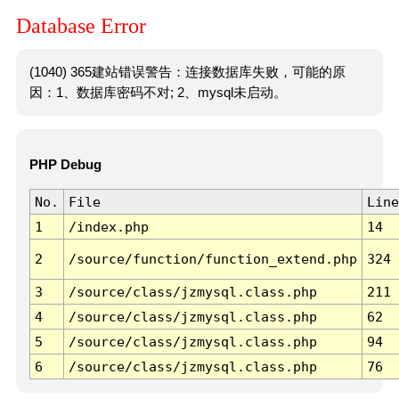
Database Error
(1040) 365建站错误警告：连接数据库失败，可能的原
因：1、数据库密码不对; 2、mysql未启动。
PHP Debug
No.
File
Line
1
/index.php
14
2
/source/function/function_extend.php
324
3
/source/class/jzmysql.class.php
211
4
/source/class/jzmysql.class.php
62
5
/source/class/jzmysql.class.php
94
6
/source/class/jzmysql.class.php
76