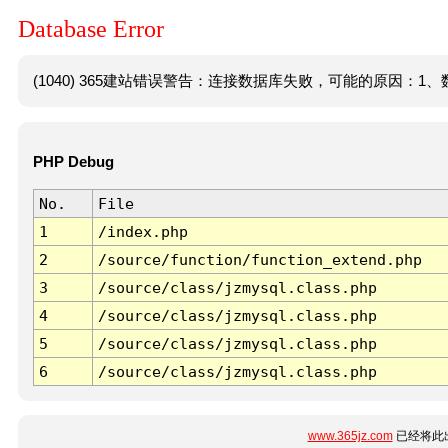
Database Error
(1040) 365建站错误警告：连接数据库失败，可能的原因：1、数
PHP Debug
No.
File
1
/index.php
2
/source/function/function_extend.php
3
/source/class/jzmysql.class.php
4
/source/class/jzmysql.class.php
5
/source/class/jzmysql.class.php
6
/source/class/jzmysql.class.php
www.365jz.com
已经将此