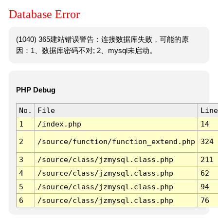
Database Error
(1040) 365建站错误警告：连接数据库失败，可能的原
因：1、数据库密码不对; 2、mysql未启动。
PHP Debug
No.
File
Line
1
/index.php
14
2
/source/function/function_extend.php
324
3
/source/class/jzmysql.class.php
211
4
/source/class/jzmysql.class.php
62
5
/source/class/jzmysql.class.php
94
6
/source/class/jzmysql.class.php
76