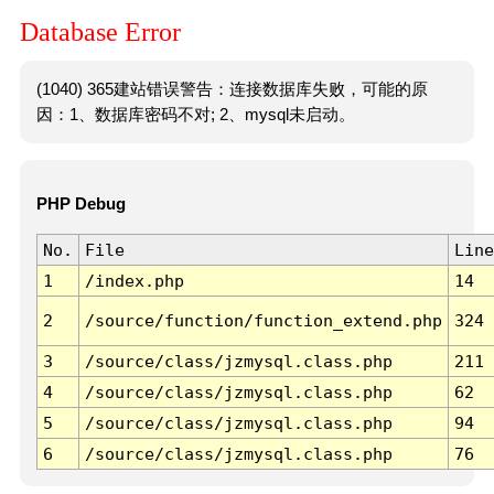
Database Error
(1040) 365建站错误警告：连接数据库失败，可能的原
因：1、数据库密码不对; 2、mysql未启动。
PHP Debug
No.
File
Line
1
/index.php
14
2
/source/function/function_extend.php
324
3
/source/class/jzmysql.class.php
211
4
/source/class/jzmysql.class.php
62
5
/source/class/jzmysql.class.php
94
6
/source/class/jzmysql.class.php
76