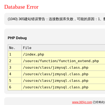
Database Error
(1040) 365建站错误警告：连接数据库失败，可能的原因：1、数
PHP Debug
No.
File
1
/index.php
2
/source/function/function_extend.php
3
/source/class/jzmysql.class.php
4
/source/class/jzmysql.class.php
5
/source/class/jzmysql.class.php
6
/source/class/jzmysql.class.php
www.365jz.com
已经将此