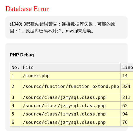
Database Error
(1040) 365建站错误警告：连接数据库失败，可能的原
因：1、数据库密码不对; 2、mysql未启动。
PHP Debug
No.
File
Line
1
/index.php
14
2
/source/function/function_extend.php
324
3
/source/class/jzmysql.class.php
211
4
/source/class/jzmysql.class.php
62
5
/source/class/jzmysql.class.php
94
6
/source/class/jzmysql.class.php
76