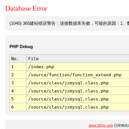
Database Error
(1040) 365建站错误警告：连接数据库失败，可能的原因：1、数
PHP Debug
No.
File
1
/index.php
2
/source/function/function_extend.php
3
/source/class/jzmysql.class.php
4
/source/class/jzmysql.class.php
5
/source/class/jzmysql.class.php
6
/source/class/jzmysql.class.php
www.365jz.com
已经将此