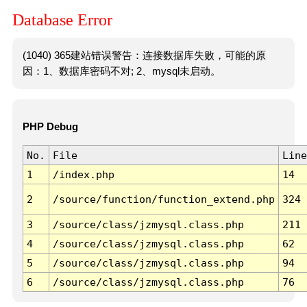
Database Error
(1040) 365建站错误警告：连接数据库失败，可能的原
因：1、数据库密码不对; 2、mysql未启动。
PHP Debug
No.
File
Line
1
/index.php
14
2
/source/function/function_extend.php
324
3
/source/class/jzmysql.class.php
211
4
/source/class/jzmysql.class.php
62
5
/source/class/jzmysql.class.php
94
6
/source/class/jzmysql.class.php
76