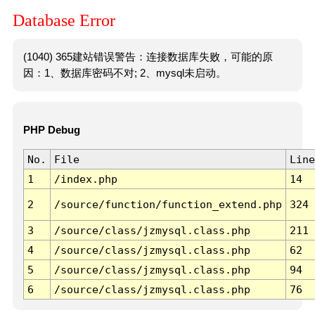
Database Error
(1040) 365建站错误警告：连接数据库失败，可能的原
因：1、数据库密码不对; 2、mysql未启动。
PHP Debug
No.
File
Line
1
/index.php
14
2
/source/function/function_extend.php
324
3
/source/class/jzmysql.class.php
211
4
/source/class/jzmysql.class.php
62
5
/source/class/jzmysql.class.php
94
6
/source/class/jzmysql.class.php
76