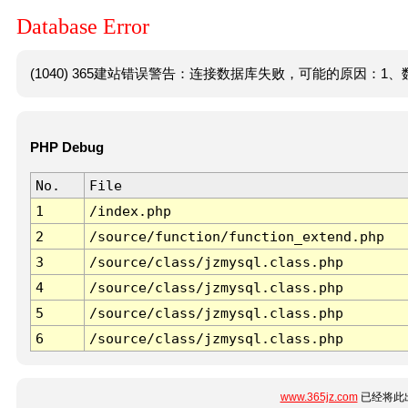
Database Error
(1040) 365建站错误警告：连接数据库失败，可能的原因：1、数
PHP Debug
No.
File
1
/index.php
2
/source/function/function_extend.php
3
/source/class/jzmysql.class.php
4
/source/class/jzmysql.class.php
5
/source/class/jzmysql.class.php
6
/source/class/jzmysql.class.php
www.365jz.com
已经将此