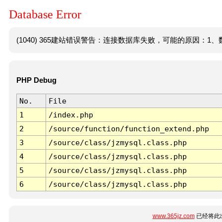
Database Error
(1040) 365建站错误警告：连接数据库失败，可能的原因：1、数
PHP Debug
No.
File
1
/index.php
2
/source/function/function_extend.php
3
/source/class/jzmysql.class.php
4
/source/class/jzmysql.class.php
5
/source/class/jzmysql.class.php
6
/source/class/jzmysql.class.php
www.365jz.com
已经将此