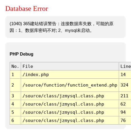
Database Error
(1040) 365建站错误警告：连接数据库失败，可能的原
因：1、数据库密码不对; 2、mysql未启动。
PHP Debug
No.
File
Line
1
/index.php
14
2
/source/function/function_extend.php
324
3
/source/class/jzmysql.class.php
211
4
/source/class/jzmysql.class.php
62
5
/source/class/jzmysql.class.php
94
6
/source/class/jzmysql.class.php
76