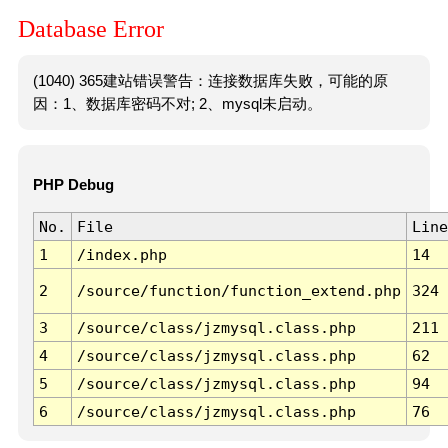
Database Error
(1040) 365建站错误警告：连接数据库失败，可能的原
因：1、数据库密码不对; 2、mysql未启动。
PHP Debug
No.
File
Line
1
/index.php
14
2
/source/function/function_extend.php
324
3
/source/class/jzmysql.class.php
211
4
/source/class/jzmysql.class.php
62
5
/source/class/jzmysql.class.php
94
6
/source/class/jzmysql.class.php
76