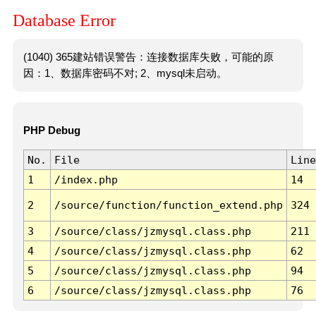
Database Error
(1040) 365建站错误警告：连接数据库失败，可能的原
因：1、数据库密码不对; 2、mysql未启动。
PHP Debug
No.
File
Line
1
/index.php
14
2
/source/function/function_extend.php
324
3
/source/class/jzmysql.class.php
211
4
/source/class/jzmysql.class.php
62
5
/source/class/jzmysql.class.php
94
6
/source/class/jzmysql.class.php
76